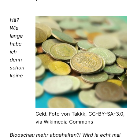
Hä?
Wie
lange
habe
ich
denn
schon
keine
Geld. Foto von Takkk, CC-BY-SA-3.0,
via Wikimedia Commons
Blogschau mehr abgehalten?! Wird ja echt mal