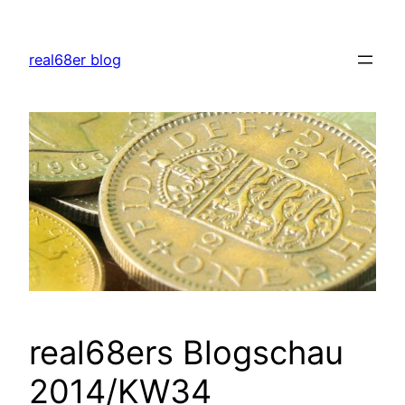
Zum
Inhalt
real68er blog
springen
real68ers Blogschau
2014/KW34