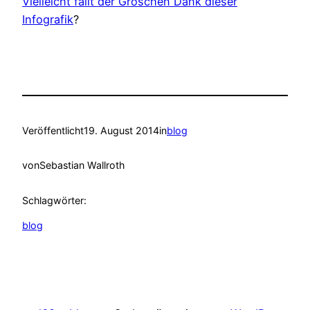
Vielleicht fällt der Groschen Dank dieser
Infografik
?
Veröffentlicht
19. August 2014
in
blog
von
Sebastian Wallroth
Schlagwörter:
blog