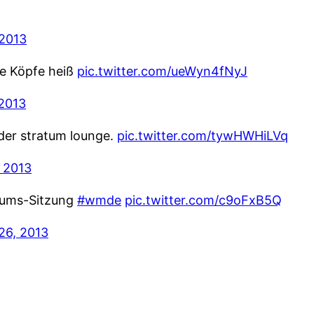
2013
ie Köpfe heiß
pic.twitter.com/ueWyn4fNyJ
 2013
 der stratum lounge.
pic.twitter.com/tywHWHiLVq
 2013
iums-Sitzung
#wmde
pic.twitter.com/c9oFxB5Q
26, 2013