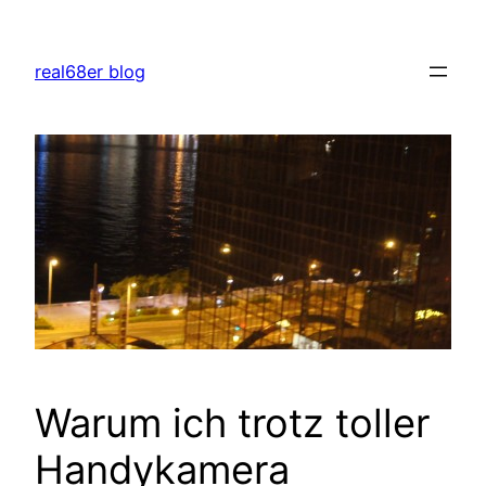
Zum
Inhalt
real68er blog
springen
Warum ich trotz toller
Handykamera